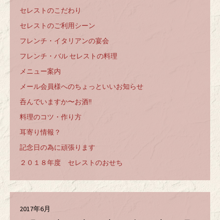
セレストのこだわり
セレストのご利用シーン
フレンチ・イタリアンの宴会
フレンチ・バル セレストの料理
メニュー案内
メール会員様へのちょっといいお知らせ
呑んでいますか〜お酒‼️
料理のコツ・作り方
耳寄り情報？
記念日の為に頑張ります
２０１８年度 セレストのおせち
2017年6月