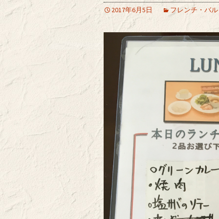
2017年6月5日
フレンチ・バル