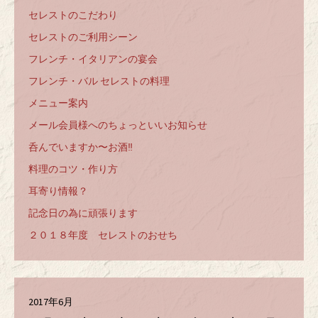
セレストのこだわり
セレストのご利用シーン
フレンチ・イタリアンの宴会
フレンチ・バル セレストの料理
メニュー案内
メール会員様へのちょっといいお知らせ
呑んでいますか〜お酒‼️
料理のコツ・作り方
耳寄り情報？
記念日の為に頑張ります
２０１８年度 セレストのおせち
2017年6月