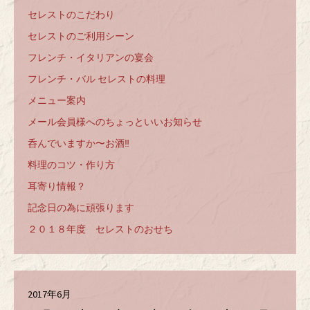
セレストのこだわり
セレストのご利用シーン
フレンチ・イタリアンの宴会
フレンチ・バル セレストの料理
メニュー案内
メール会員様へのちょっといいお知らせ
呑んでいますか〜お酒‼️
料理のコツ・作り方
耳寄り情報？
記念日の為に頑張ります
２０１８年度 セレストのおせち
2017年6月