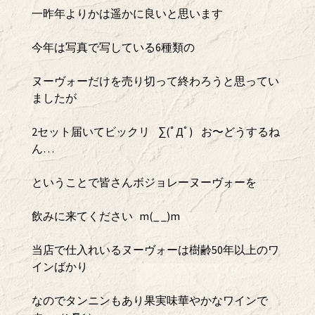
一昨年よりかは遥かに良いと思います
今年は写真で写している6種類の
ヌーヴォーだけを売り切って終わろうと思ってい
ましたが
2セット届いてビックリ ∑(ﾟДﾟ) お〜どうするね
ん…
ということで皆さんボジョレーヌーヴォーを
飲みに来てください m(_ _)m
当店で仕入れいるヌーヴォーは樹齢50年以上のワ
インばかり
なのでタンニンもあり果実味華やかなワインで