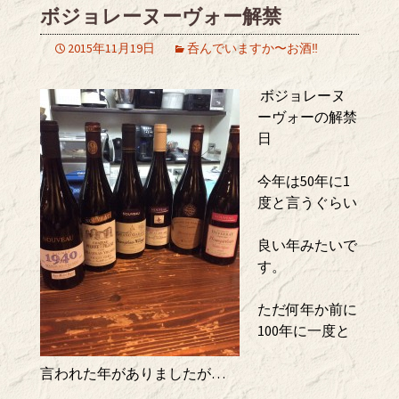
ボジョレーヌーヴォー解禁
2015年11月19日
呑んでいますか〜お酒‼️
ボジョレーヌ
ーヴォーの解禁
日
今年は50年に1
度と言うぐらい
良い年みたいで
す。
ただ何年か前に
100年に一度と
言われた年がありましたが…