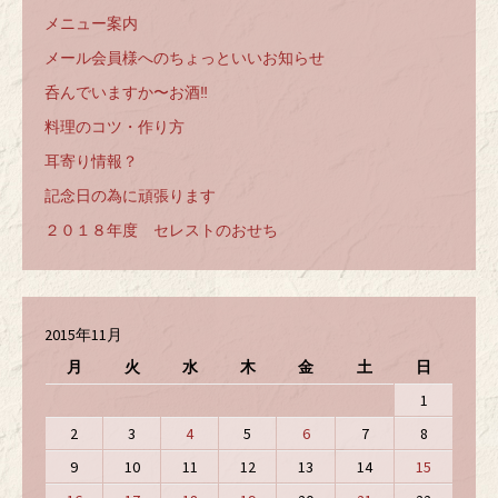
メニュー案内
メール会員様へのちょっといいお知らせ
呑んでいますか〜お酒‼️
料理のコツ・作り方
耳寄り情報？
記念日の為に頑張ります
２０１８年度 セレストのおせち
2015年11月
月
火
水
木
金
土
日
1
2
3
4
5
6
7
8
9
10
11
12
13
14
15