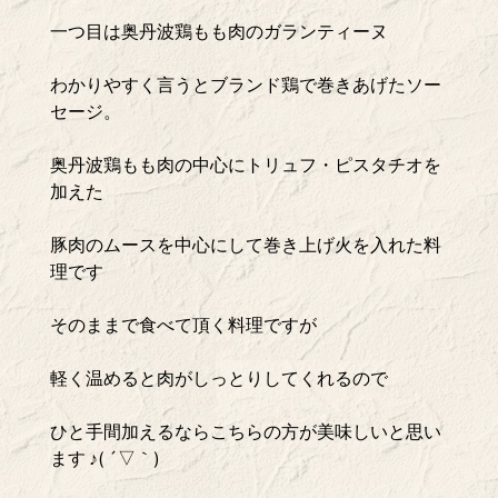
一つ目は奥丹波鶏もも肉のガランティーヌ
わかりやすく言うとブランド鶏で巻きあげたソー
セージ。
奥丹波鶏もも肉の中心にトリュフ・ピスタチオを
加えた
豚肉のムースを中心にして巻き上げ火を入れた料
理です
そのままで食べて頂く料理ですが
軽く温めると肉がしっとりしてくれるので
ひと手間加えるならこちらの方が美味しいと思い
ます ♪( ´▽｀)