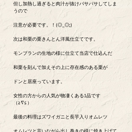
但し加熱し過ぎると肉汁が抜けパサパサしてしま
うので
注意が必要です。！(◎_◎;)
次は和栗の栗きんとん洋風仕立てです。
モンブランの生地の様に仕立て当店で仕込んだ
和栗を刻んで加えその上に存在感のある栗が
ドンと居座っています。
女性の方からの人気が物凄くある1品です
（≧∇≦）
最後の料理はズワイガニと長芋入りオムレツ
オムレツと言いながら出し巻きの様に焼き上げて