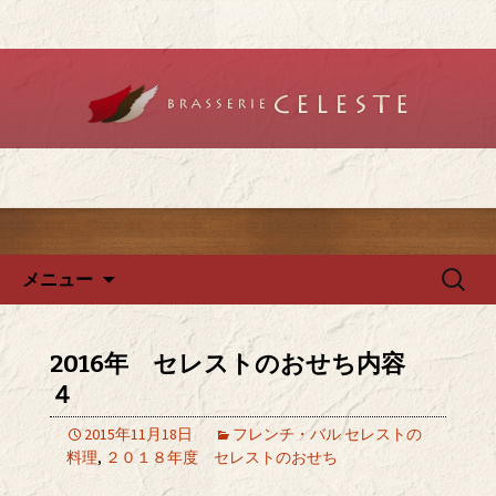
堺のフレンチ「ブラットリーセレス
ト」で記念日やデートを
堺のフレンチ「ブラッスリー
セレスト」で、ランチ・ディ
ナーを
コンテンツへ移動
検
メニュー
索:
2016年 セレストのおせち内容
４
2015年11月18日
フレンチ・バル セレストの
料理
,
２０１８年度 セレストのおせち