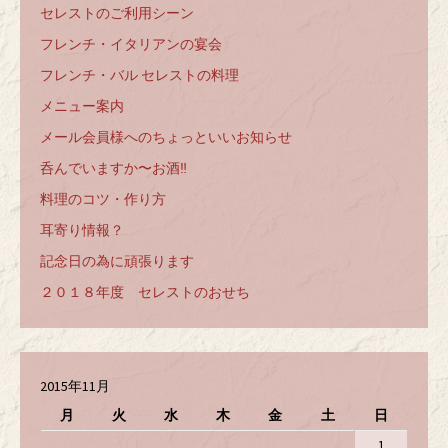
セレストのご利用シーン
フレンチ・イタリアンの宴会
フレンチ・バル セレストの料理
メニュー案内
メール会員様へのちょっといいお知らせ
呑んでいますか〜お酒‼️
料理のコツ・作り方
耳寄り情報？
記念日の為に頑張ります
２０１８年度 セレストのおせち
2015年11月
月
火
水
木
金
土
日
1