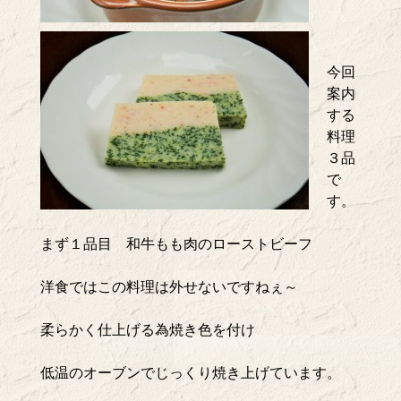
今回
案内
する
料理
３品
で
す。
まず１品目 和牛もも肉のローストビーフ
洋食ではこの料理は外せないですねぇ～
柔らかく仕上げる為焼き色を付け
低温のオーブンでじっくり焼き上げています。