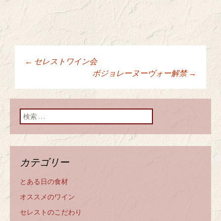
←
セレストワイン会
投稿ナビゲーショ
ボジョレーヌーヴォー解禁
→
ン
検索:
カテゴリー
とある日の食材
オススメのワイン
セレストのこだわり