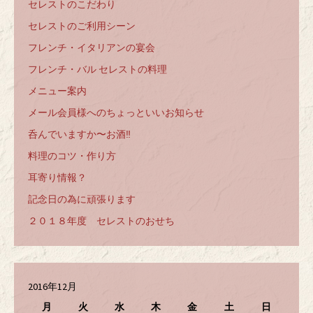
セレストのこだわり
セレストのご利用シーン
フレンチ・イタリアンの宴会
フレンチ・バル セレストの料理
メニュー案内
メール会員様へのちょっといいお知らせ
呑んでいますか〜お酒‼️
料理のコツ・作り方
耳寄り情報？
記念日の為に頑張ります
２０１８年度 セレストのおせち
2016年12月
月
火
水
木
金
土
日