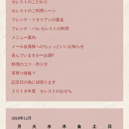
セレストのこだわり
セレストのご利用シーン
フレンチ・イタリアンの宴会
フレンチ・バル セレストの料理
メニュー案内
メール会員様へのちょっといいお知らせ
呑んでいますか〜お酒‼️
料理のコツ・作り方
耳寄り情報？
記念日の為に頑張ります
２０１８年度 セレストのおせち
2016年12月
月
火
水
木
金
土
日