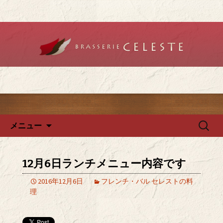
堺のフレンチ「ブラットリーセレス
ト」で記念日やデートを
堺のフレンチ「ブラッスリー
セレスト」で、ランチ・ディ
ナーを
コンテンツへ移動
検
メニュー
索:
12月6日ランチメニュー内容です
2016年12月6日
フレンチ・バル セレストの料
理