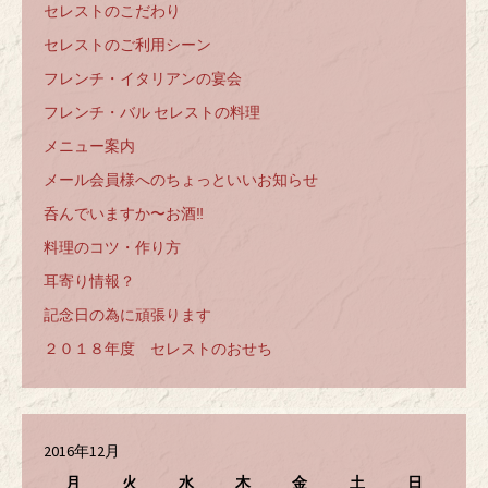
セレストのこだわり
セレストのご利用シーン
フレンチ・イタリアンの宴会
フレンチ・バル セレストの料理
メニュー案内
メール会員様へのちょっといいお知らせ
呑んでいますか〜お酒‼️
料理のコツ・作り方
耳寄り情報？
記念日の為に頑張ります
２０１８年度 セレストのおせち
2016年12月
月
火
水
木
金
土
日