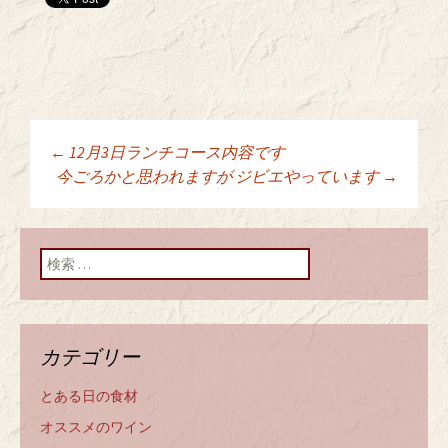
←
12月3日ランチコース内容です
投稿ナビゲーショ
今ごろかと思われますが ジビエやっています
→
ン
検索:
カテゴリー
とある日の食材
オススメのワイン