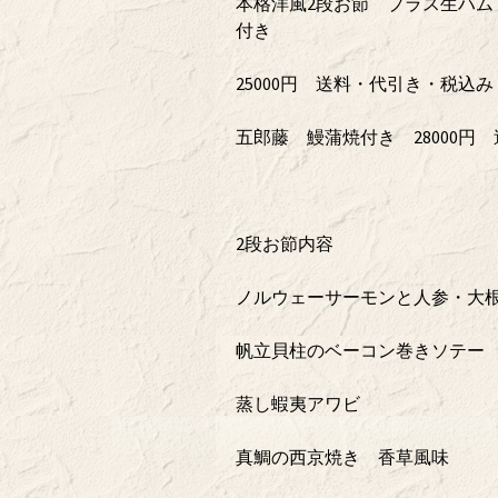
本格洋風2段お節 プラス生ハ
付き
25000円 送料・代引き・税込み
五郎藤 鰻蒲焼付き 28000円
2段お節内容
ノルウェーサーモンと人参・大
帆立貝柱のベーコン巻きソテー
蒸し蝦夷アワビ
真鯛の西京焼き 香草風味