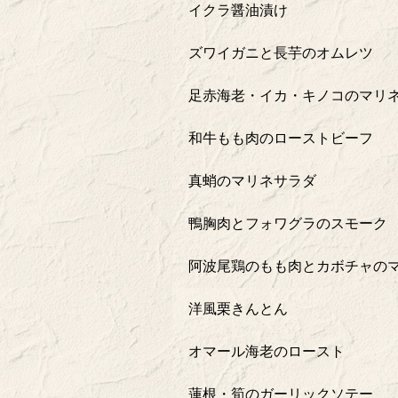
イクラ醤油漬け
ズワイガニと長芋のオムレツ
足赤海老・イカ・キノコのマリ
和牛もも肉のローストビーフ
真蛸のマリネサラダ
鴨胸肉とフォワグラのスモーク
阿波尾鶏のもも肉とカボチャの
洋風栗きんとん
オマール海老のロースト
蓮根・筍のガーリックソテー