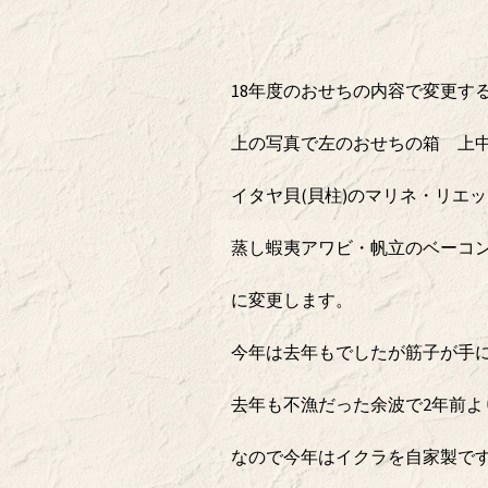
18年度のおせちの内容で変更す
上の写真で左のおせちの箱 上
イタヤ貝(貝柱)のマリネ・リエ
蒸し蝦夷アワビ・帆立のベーコ
に変更します。
今年は去年もでしたが筋子が手
去年も不漁だった余波で2年前よ
なので今年はイクラを自家製で