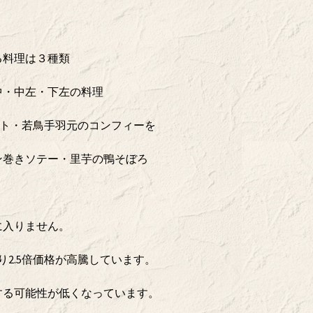
る料理は３種類
中・中左・下左の料理
ット・若鳥手羽元のコンフィーを
ン巻きソテー・里芋の鴨そぼろ
に入りません。
り2.5倍価格が高騰しています。
する可能性が低くなっています。