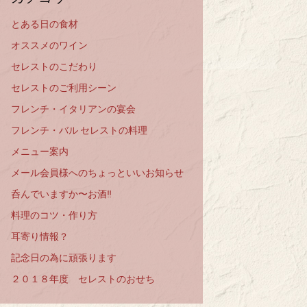
とある日の食材
オススメのワイン
セレストのこだわり
セレストのご利用シーン
フレンチ・イタリアンの宴会
フレンチ・バル セレストの料理
メニュー案内
メール会員様へのちょっといいお知らせ
呑んでいますか〜お酒‼️
料理のコツ・作り方
耳寄り情報？
記念日の為に頑張ります
２０１８年度 セレストのおせち