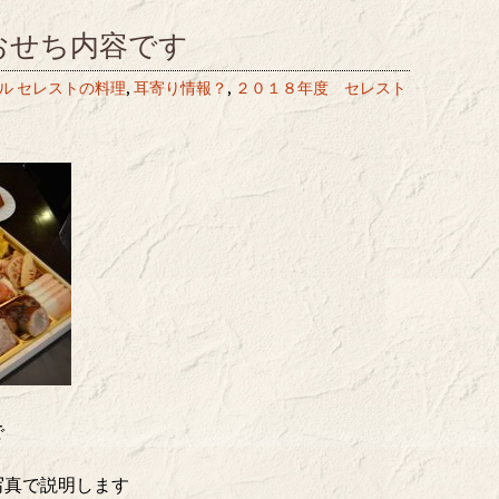
トおせち内容です
ル セレストの料理
,
耳寄り情報？
,
２０１８年度 セレスト
で
写真で説明します