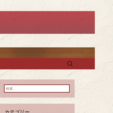
ー セレスト」
検
索:
検索:
カテゴリー