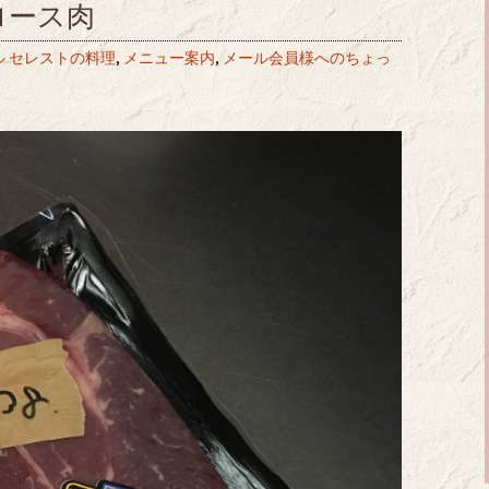
肩ロース肉
 セレストの料理
,
メニュー案内
,
メール会員様へのちょっ