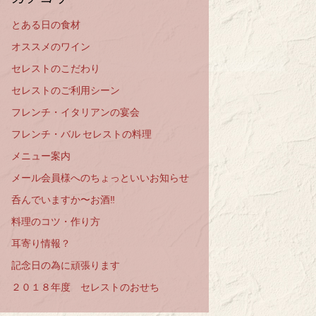
とある日の食材
オススメのワイン
セレストのこだわり
セレストのご利用シーン
フレンチ・イタリアンの宴会
フレンチ・バル セレストの料理
メニュー案内
メール会員様へのちょっといいお知らせ
呑んでいますか〜お酒‼️
料理のコツ・作り方
耳寄り情報？
記念日の為に頑張ります
２０１８年度 セレストのおせち