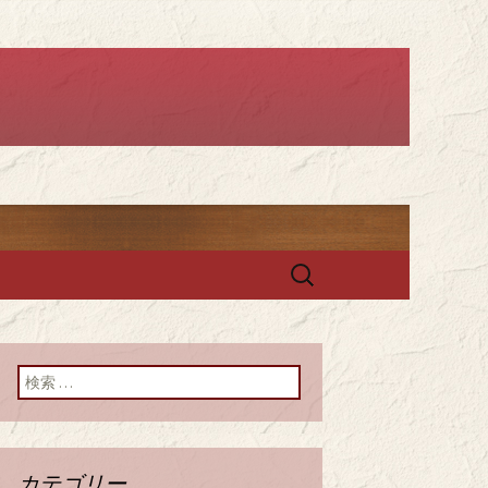
ー セレスト」
検
索:
検索:
カテゴリー