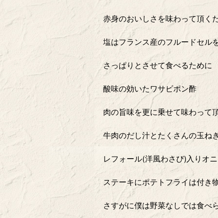
赤身のおいしさを味わって頂く
塩はフランス産のフルードセル
さっぱりとさせて食べるために
酸味の効いたワサビポン酢
肉の旨味を更に乗せて味わって
牛肉のだし汁とたくさんの玉ね
レフォール(洋風わさび)入りオ
ステーキにポテトフライは付き
さすがに僕は野菜なしでは食べ