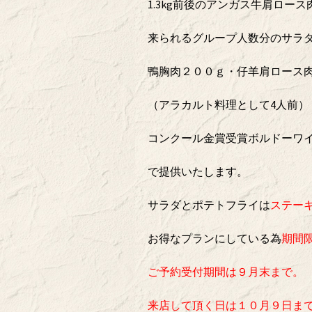
1.3kg前後のアンガス牛肩ロー
来られるグループ人数分のサラ
鴨胸肉２００ｇ・仔羊肩ロース
（アラカルト料理として4人前）
コンクール金賞受賞ボルドーワイ
で提供いたします。
サラダとポテトフライは
ステーキ
お得なプランにしている為
期間
ご予約受付期間は９月末まで。
来店して頂く日は１０月９日ま