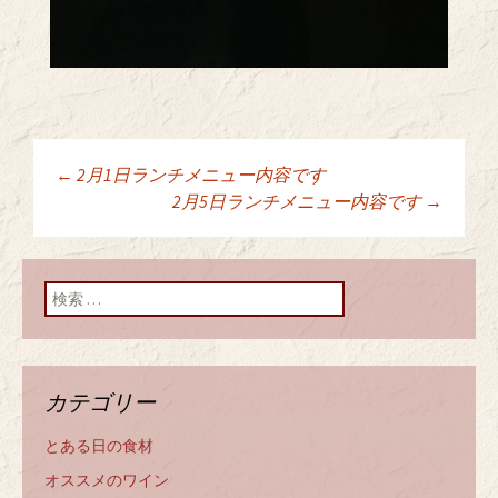
←
2月1日ランチメニュー内容です
投稿ナビゲーショ
2月5日ランチメニュー内容です
→
ン
検索:
カテゴリー
とある日の食材
オススメのワイン