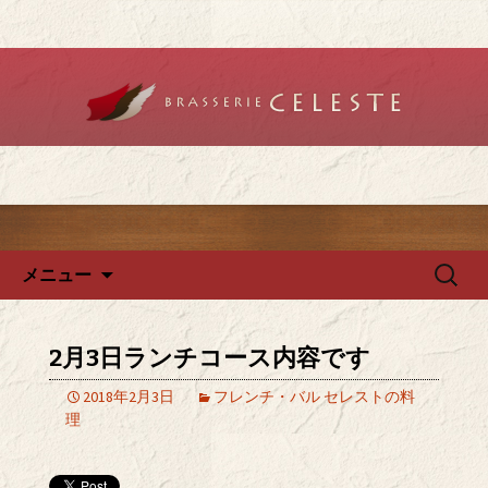
堺のフレンチ「ブラットリーセレス
ト」で記念日やデートを
堺のフレンチ「ブラッスリー
セレスト」で、ランチ・ディ
ナーを
コンテンツへ移動
検
メニュー
索:
2月3日ランチコース内容です
2018年2月3日
フレンチ・バル セレストの料
理