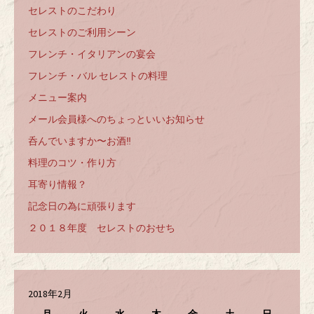
セレストのこだわり
セレストのご利用シーン
フレンチ・イタリアンの宴会
フレンチ・バル セレストの料理
メニュー案内
メール会員様へのちょっといいお知らせ
呑んでいますか〜お酒‼️
料理のコツ・作り方
耳寄り情報？
記念日の為に頑張ります
２０１８年度 セレストのおせち
2018年2月