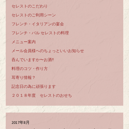
セレストのこだわり
セレストのご利用シーン
フレンチ・イタリアンの宴会
フレンチ・バル セレストの料理
メニュー案内
メール会員様へのちょっといいお知らせ
呑んでいますか〜お酒‼️
料理のコツ・作り方
耳寄り情報？
記念日の為に頑張ります
２０１８年度 セレストのおせち
2017年8月