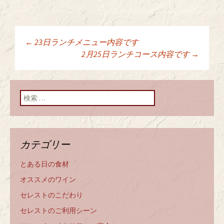
←
23日ランチメニュー内容です
投稿ナビゲーショ
2月25日ランチコース内容です
→
ン
検索:
カテゴリー
とある日の食材
オススメのワイン
セレストのこだわり
セレストのご利用シーン