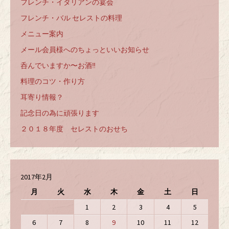
フレンチ・イタリアンの宴会
フレンチ・バル セレストの料理
メニュー案内
メール会員様へのちょっといいお知らせ
呑んでいますか〜お酒‼️
料理のコツ・作り方
耳寄り情報？
記念日の為に頑張ります
２０１８年度 セレストのおせち
2017年2月
月
火
水
木
金
土
日
1
2
3
4
5
6
7
8
9
10
11
12