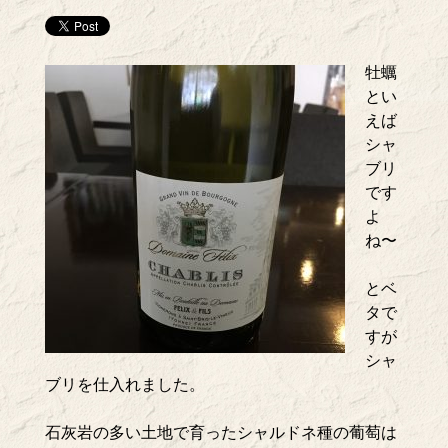
牡蠣
とい
えば
シャ
ブリ
です
よ
ね〜
とベ
タで
すが
シャ
ブリを仕入れました。
石灰岩の多い土地で育ったシャルドネ種の葡萄は