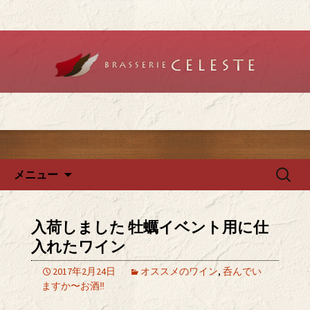
堺のフレンチ「ブラットリーセレス
ト」で記念日やデートを
堺のフレンチ「ブラッスリー
セレスト」で、ランチ・ディ
ナーを
コンテンツへ移動
検
メニュー
索:
入荷しました 牡蠣イベント用に仕
入れたワイン
2017年2月24日
オススメのワイン
,
呑んでい
ますか〜お酒‼️