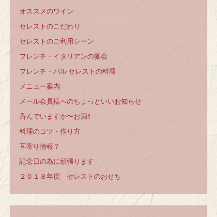
オススメのワイン
セレストのこだわり
セレストのご利用シーン
フレンチ・イタリアンの宴会
フレンチ・バル セレストの料理
メニュー案内
メール会員様へのちょっといいお知らせ
呑んでいますか〜お酒‼️
料理のコツ・作り方
耳寄り情報？
記念日の為に頑張ります
２０１８年度 セレストのおせち