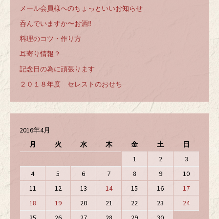
メール会員様へのちょっといいお知らせ
呑んでいますか〜お酒‼️
料理のコツ・作り方
耳寄り情報？
記念日の為に頑張ります
２０１８年度 セレストのおせち
2016年4月
月
火
水
木
金
土
日
1
2
3
4
5
6
7
8
9
10
11
12
13
14
15
16
17
18
19
20
21
22
23
24
25
26
27
28
29
30