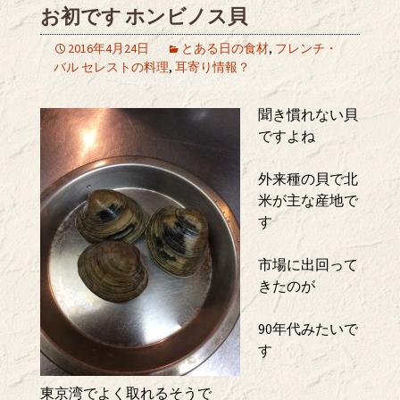
お初です ホンビノス貝
2016年4月24日
とある日の食材
,
フレンチ・
バル セレストの料理
,
耳寄り情報？
聞き慣れない貝
ですよね
外来種の貝で北
米が主な産地で
す
市場に出回って
きたのが
90年代みたいで
す
東京湾でよく取れるそうで