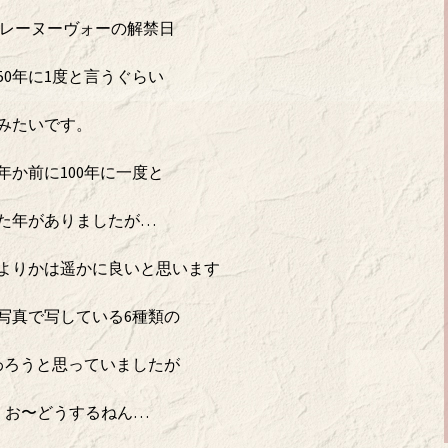
レーヌーヴォーの解禁日
50年に1度と言うぐらい
みたいです。
年か前に100年に一度と
た年がありましたが…
よりかは遥かに良いと思います
写真で写している6種類の
わろうと思っていましたが
) お〜どうするねん…