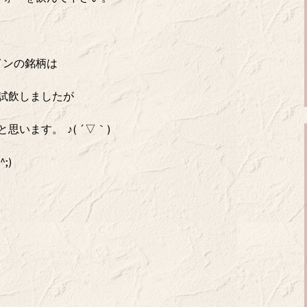
インの銘柄は
試飲しましたが
思います。 ♪( ´▽｀)
;)