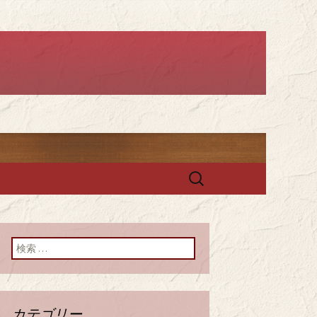
ー セレスト」
検
索:
検索:
カテゴリー