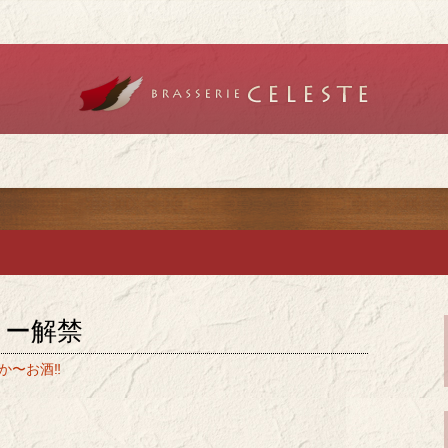
リーセレスト」で記念日やデートを
チ「ブラッスリ
チ・ディナーを
ォー解禁
〜お酒‼️