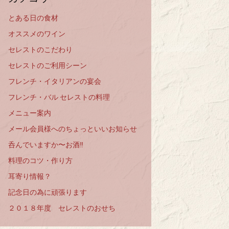
とある日の食材
オススメのワイン
セレストのこだわり
セレストのご利用シーン
フレンチ・イタリアンの宴会
フレンチ・バル セレストの料理
メニュー案内
メール会員様へのちょっといいお知らせ
呑んでいますか〜お酒‼️
料理のコツ・作り方
耳寄り情報？
記念日の為に頑張ります
２０１８年度 セレストのおせち