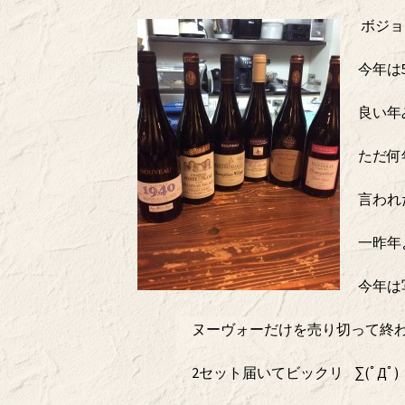
ボジョ
今年は
良い年
ただ何
言われ
一昨年
今年は
ヌーヴォーだけを売り切って終
2セット届いてビックリ ∑(ﾟДﾟ