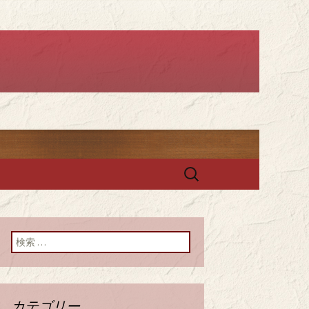
ー セレスト」
検
索:
検索:
カテゴリー