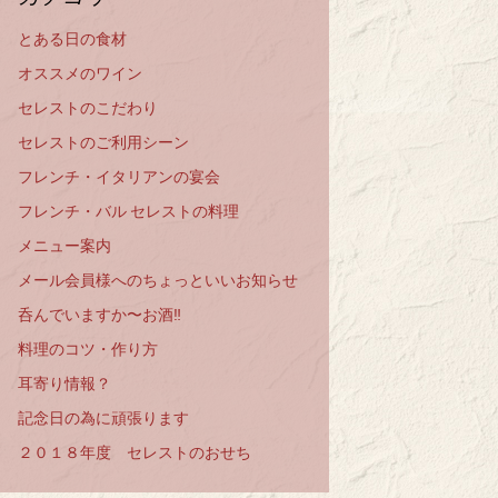
とある日の食材
オススメのワイン
セレストのこだわり
セレストのご利用シーン
フレンチ・イタリアンの宴会
フレンチ・バル セレストの料理
メニュー案内
メール会員様へのちょっといいお知らせ
呑んでいますか〜お酒‼️
料理のコツ・作り方
耳寄り情報？
記念日の為に頑張ります
２０１８年度 セレストのおせち