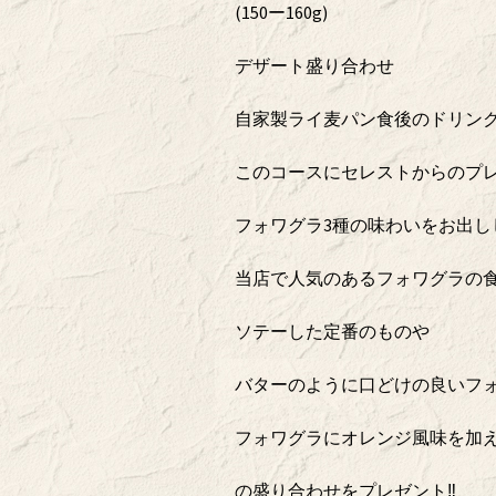
(150ー160g)
デザート盛り合わせ
自家製ライ麦パン食後のドリン
このコースにセレストからのプ
フォワグラ3種の味わいをお出し
当店で人気のあるフォワグラの
ソテーした定番のものや
バターのように口どけの良いフ
フォワグラにオレンジ風味を加
の盛り合わせをプレゼント‼️