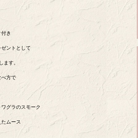
ク付き
レゼントとして
します。
食べ方で
ォワグラのスモーク
えたムース