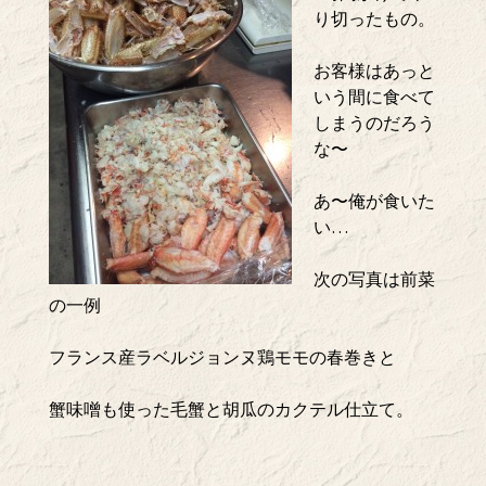
り切ったもの。
お客様はあっと
いう間に食べて
しまうのだろう
な〜
あ〜俺が食いた
い…
次の写真は前菜
の一例
フランス産ラベルジョンヌ鶏モモの春巻きと
蟹味噌も使った毛蟹と胡瓜のカクテル仕立て。