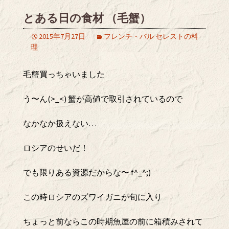
とある日の食材 （毛蟹）
2015年7月27日
フレンチ・バル セレストの料
理
毛蟹買っちゃいました
う〜ん(>_<) 蟹が高値で取引されているので
なかなか扱えない…
ロシアのせいだ！
でも限りある資源だからな〜 f^_^;)
この時ロシアのズワイガニが旬に入り
ちょっと前ならこの時期魚屋の前に箱積みされて