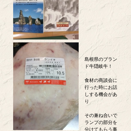
島根県のブラン
ド牛隠岐牛！
食材の商談会に
行った時にお話
しする機会があ
り
その兼ね合いで
ランプの部分を
分けてもらう事