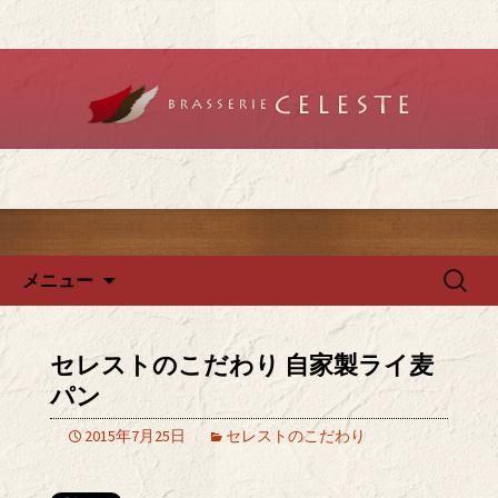
堺のフレンチ「ブラットリーセレス
ト」で記念日やデートを
堺のフレンチ「ブラッスリー
セレスト」で、ランチ・ディ
ナーを
コンテンツへ移動
検
メニュー
索:
セレストのこだわり 自家製ライ麦
パン
2015年7月25日
セレストのこだわり