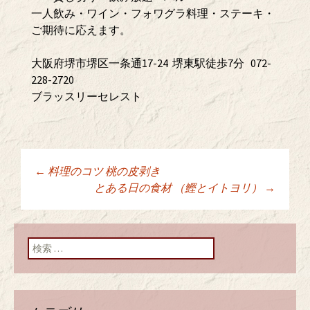
一人飲み・ワイン・フォワグラ料理・ステーキ・
ご期待に応えます。
大阪府堺市堺区一条通17-24 堺東駅徒歩7分 072-
228-2720
ブラッスリーセレスト
←
料理のコツ 桃の皮剥き
投稿ナビゲーショ
とある日の食材 （鰹とイトヨリ）
→
ン
検索: